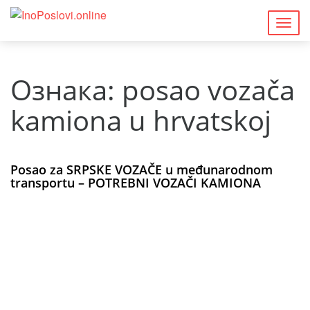
Togg
navig
Ознака:
posao vozača
kamiona u hrvatskoj
Posao za SRPSKE VOZAČE u međunarodnom
transportu – POTREBNI VOZAČI KAMIONA