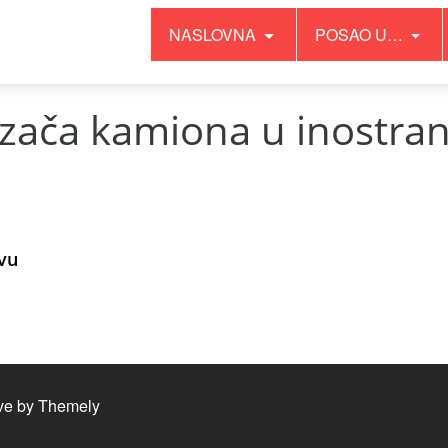
NASLOVNA
POSAO U…
zača kamiona u inostran
vu
ve by
Themely