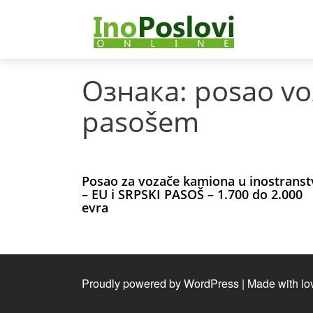
Ознака:
posao vo
pasošem
Posao za vozače kamiona u inostranst
– EU i SRPSKI PASOŠ – 1.700 do 2.000
evra
Proudly powered by WordPress
|
Made with lo