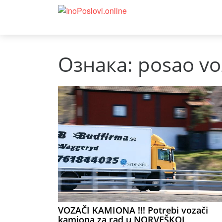
Ознака:
posao vo
VOZAČI KAMIONA !!! Potrebi vozači
kamiona za rad u NORVEŠKOJ