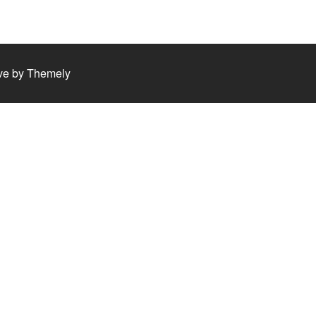
ve by
Themely