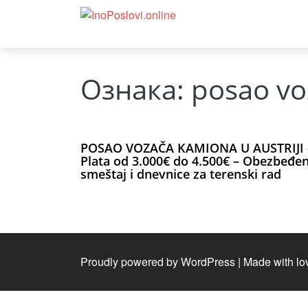
Ознака:
posao voz
POSAO VOZAČA KAMIONA U AUSTRIJI 
Plata od 3.000€ do 4.500€ – Obezbeđen
smeštaj i dnevnice za terenski rad
Proudly powered by WordPress
|
Made with lo