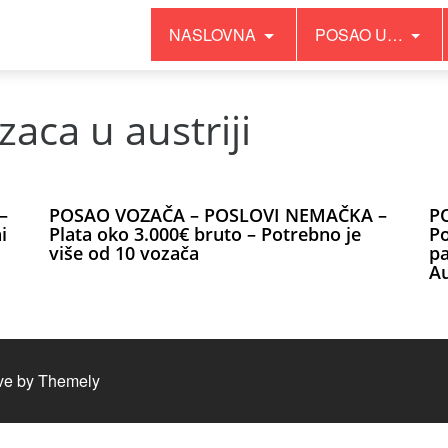
NASLOVNA
POSAO U…
aca u austriji
–
POSAO VOZAČA – POSLOVI NEMAČKA –
P
i
Plata oko 3.000€ bruto – Potrebno je
Po
više od 10 vozača
pa
Au
ve by
Themely