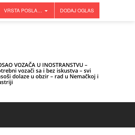
VRSTA POSLA…
DODAJ OGLAS
OSAO VOZAČA U INOSTRANSTVU –
trebni vozači sa i bez iskustva – svi
soši dolaze u obzir – rad u Nemačkoj i
striji