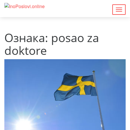
Togg
navig
Ознака:
posao za
doktore