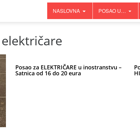
NASLOVNA
POSAO U…
električare
Posao za ELEKTRIČARE u inostranstvu –
Po
Satnica od 16 do 20 eura
H