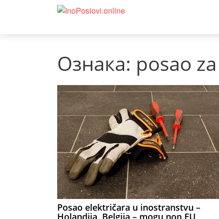
Ознака:
posao za 
Posao električara u inostranstvu –
Holandija, Belgija – mogu non EU