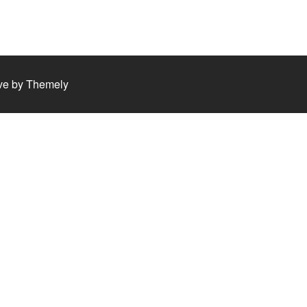
ve by
Themely