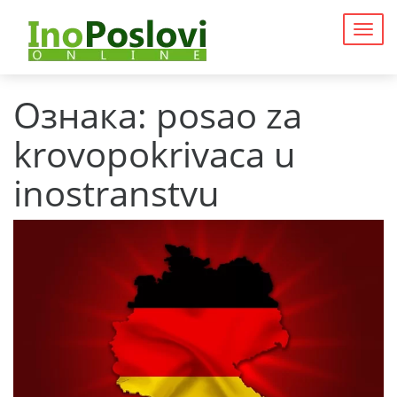
Togg
navig
Ознака:
posao za
krovopokrivaca u
inostranstvu