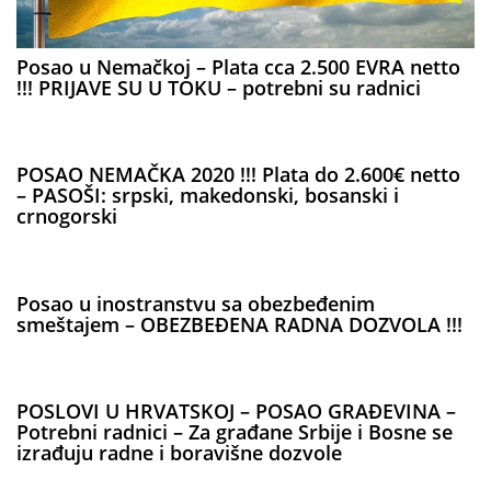
Posao u Nemačkoj – Plata cca 2.500 EVRA netto
!!! PRIJAVE SU U TOKU – potrebni su radnici
POSAO NEMAČKA 2020 !!! Plata do 2.600€ netto
– PASOŠI: srpski, makedonski, bosanski i
crnogorski
Posao u inostranstvu sa obezbeđenim
smeštajem – OBEZBEĐENA RADNA DOZVOLA !!!
POSLOVI U HRVATSKOJ – POSAO GRAĐEVINA –
Potrebni radnici – Za građane Srbije i Bosne se
izrađuju radne i boravišne dozvole