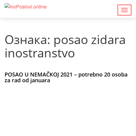
Togg
navig
Ознака:
posao zidara
inostranstvo
POSAO U NEMAČKOJ 2021 – potrebno 20 osoba
za rad od januara