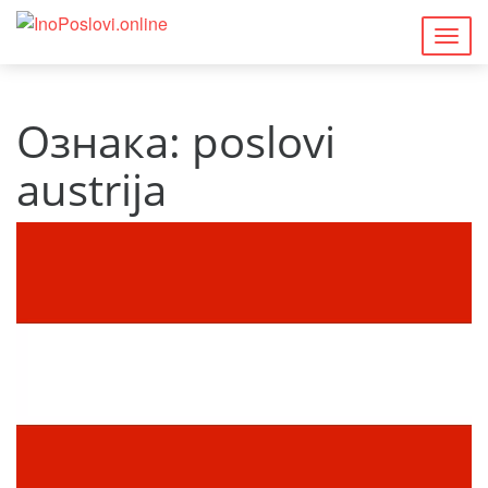
Togg
navig
Ознака:
poslovi
austrija