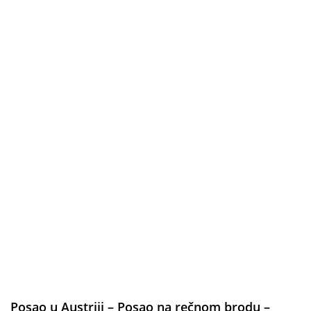
Posao u Austriji – Posao na rečnom brodu –