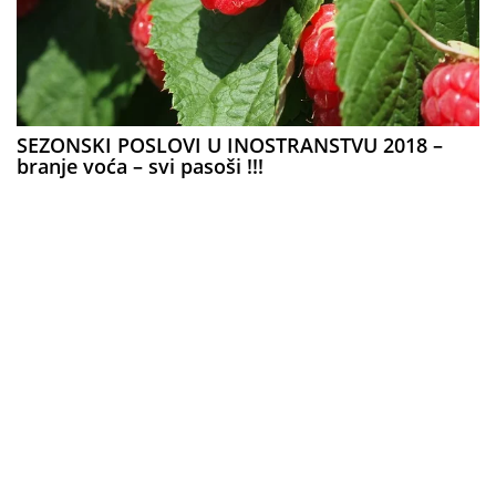
SEZONSKI POSLOVI U INOSTRANSTVU 2018 –
branje voća – svi pasoši !!!