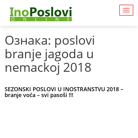
Togg
navig
Ознака:
poslovi
branje jagoda u
nemackoj 2018
SEZONSKI POSLOVI U INOSTRANSTVU 2018 –
branje voća – svi pasoši !!!