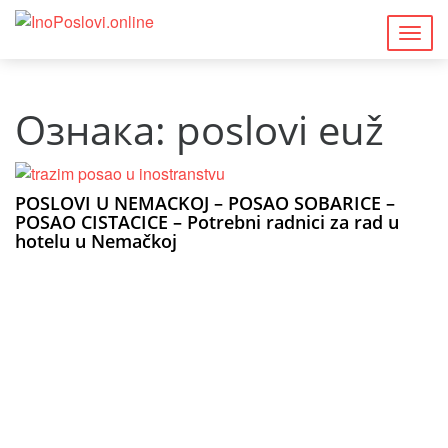
Togg
navig
Ознака:
poslovi euž
POSLOVI U NEMACKOJ – POSAO SOBARICE –
POSAO CISTACICE – Potrebni radnici za rad u
hotelu u Nemačkoj