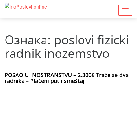
Togg
navig
Ознака:
poslovi fizicki
radnik inozemstvo
POSAO U INOSTRANSTVU – 2.300€ Traže se dva
radnika – Plaćeni put i smeštaj