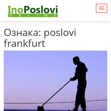
Togg
navig
Ознака:
poslovi
frankfurt