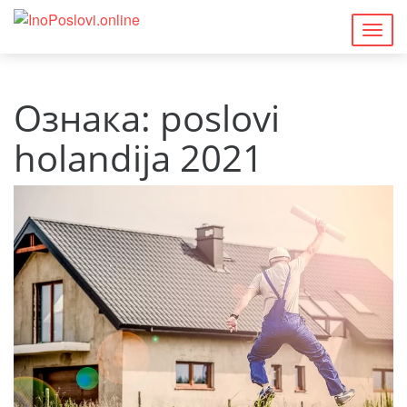
Togg
navig
Ознака:
poslovi
holandija 2021