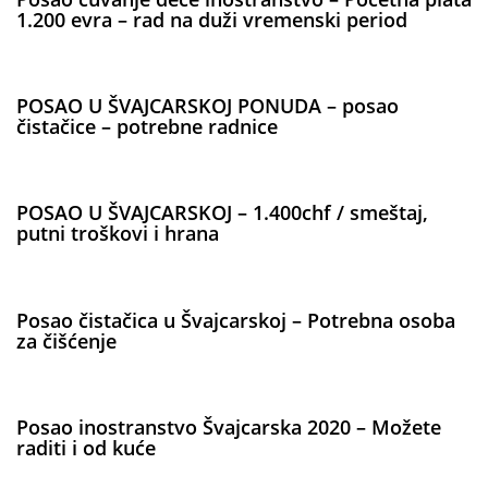
1.200 evra – rad na duži vremenski period
POSAO U ŠVAJCARSKOJ PONUDA – posao
čistačice – potrebne radnice
POSAO U ŠVAJCARSKOJ – 1.400chf / smeštaj,
putni troškovi i hrana
Posao čistačica u Švajcarskoj – Potrebna osoba
za čišćenje
Posao inostranstvo Švajcarska 2020 – Možete
raditi i od kuće