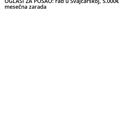
OGLASI ZA POSAO: rad u Švajcarskoj, 5.000€
mesečna zarada