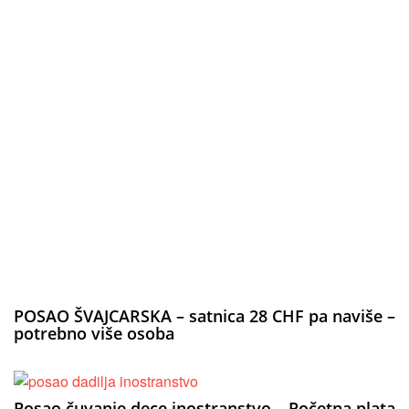
POSAO ŠVAJCARSKA – satnica 28 CHF pa naviše –
potrebno više osoba
Posao čuvanje dece inostranstvo – Početna plata