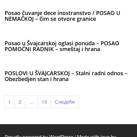
Posao čuvanje dece inostranstvo / POSAO U
NEMAČKOJ – čim se otvore granice
Posao u Švajcarskoj oglasi ponuda – POSAO
POMOĆNI RADNIK – smeštaj i hrana
POSLOVI U ŠVAJCARSKOJ – Stalni radni odnos –
Obezbedjen stan i hrana
Пагинација
1
2
…
13
Следеће
чланака
Proudly powered by WordPress
|
Made with love by