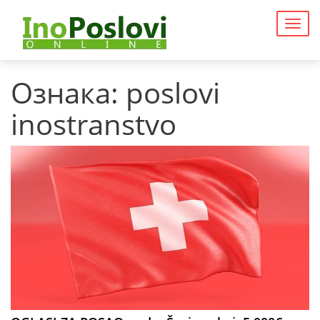
Togg
navig
Ознака:
poslovi
inostranstvo