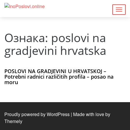
Togg
navig
Ознака:
poslovi na
gradjevini hrvatska
POSLOVI NA GRADJEVINI U HRVATSKOJ –
Potrebni radnici različitih profila – posao na
moru
Proudly powered by WordPress
|
Made with love by
Themely