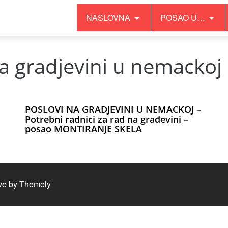
NASLOVNA
POSAO U…
na gradjevini u nemackoj
POSLOVI NA GRADJEVINI U NEMACKOJ –
Potrebni radnici za rad na građevini –
posao MONTIRANJE SKELA
ve by
Themely