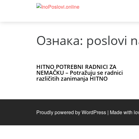
Ознака:
poslovi 
HITNO POTREBNI RADNICI ZA
NEMAČKU – Potražuju se radnici
različitih zanimanja HITNO
Proudly powered by WordPress
|
Made with lo