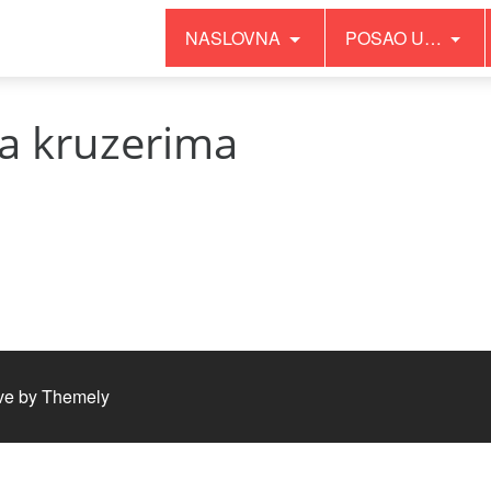
NASLOVNA
POSAO U…
na kruzerima
ve by
Themely