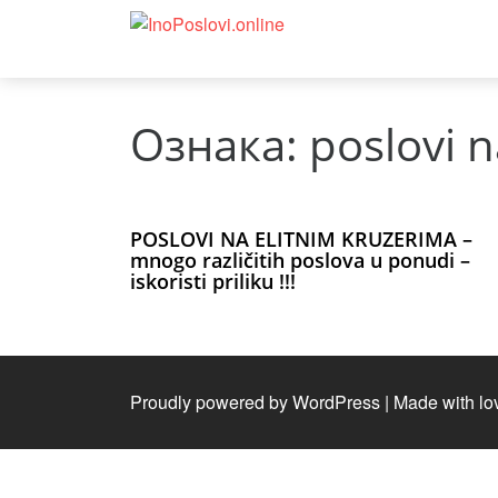
Ознака:
poslovi 
POSLOVI NA ELITNIM KRUZERIMA –
mnogo različitih poslova u ponudi –
iskoristi priliku !!!
Proudly powered by WordPress
|
Made with lo