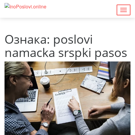
Togg
navig
Ознака:
poslovi
namacka srspki pasos