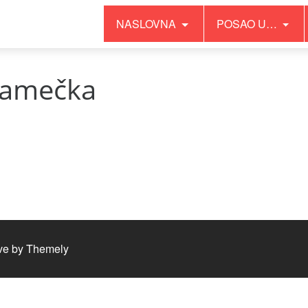
NASLOVNA
POSAO U…
namečka
ve by
Themely