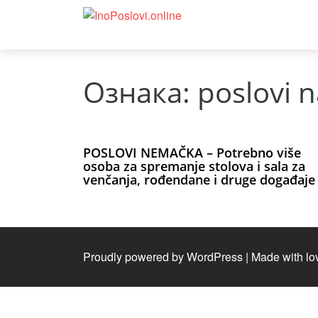
Ознака:
poslovi 
POSLOVI NEMAČKA – Potrebno više
osoba za spremanje stolova i sala za
venčanja, rođendane i druge događaje
Proudly powered by WordPress
|
Made with lo