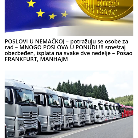
POSLOVI U NEMAČKOJ – potražuju se osobe za
rad – MNOGO POSLOVA U PONUDI !!! smeštaj
obezbeđen, isplata na svake dve nedelje – Posao
FRANKFURT, MANHAJM