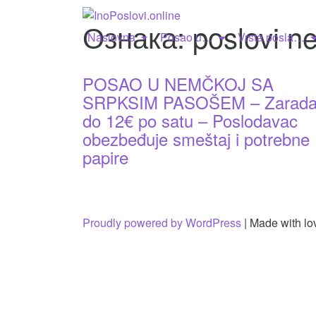
Ознака:
poslovi n
Naslovna
Posao u…
Vrsta posla…
POSAO U NEMČKOJ SA
SRPKSIM PASOŠEM – Zarad
do 12€ po satu – Poslodavac
obezbeđuje smeštaj i potrebne
papire
Proudly powered by WordPress
|
Made with lo