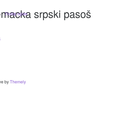
emacka srpski pasoš
Dodaj oglas
a
ve by
Themely