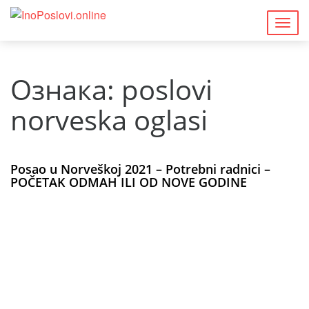
Togg
navig
Ознака:
poslovi
norveska oglasi
Posao u Norveškoj 2021 – Potrebni radnici –
POČETAK ODMAH ILI OD NOVE GODINE