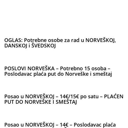
OGLAS: Potrebne osobe za rad u NORVEŠKOJ,
DANSKOJ i ŠVEDSKOJ
POSLOVI NORVEŠKA – Potrebno 15 osoba –
Poslodavac plaća put do Norveške i smeštaj
Posao u NORVEŠKOJ – 14€/15€ po satu – PLAĆEN
PUT DO NORVEŠKE I SMEŠTAJ
Posao u NORVEŠKOJ – 14€ – Poslodavac plaća