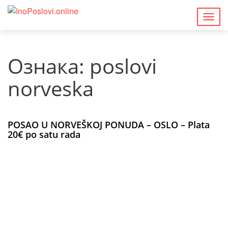
Togg
navig
Ознака:
poslovi
norveska
POSAO U NORVEŠKOJ PONUDA – OSLO – Plata
20€ po satu rada