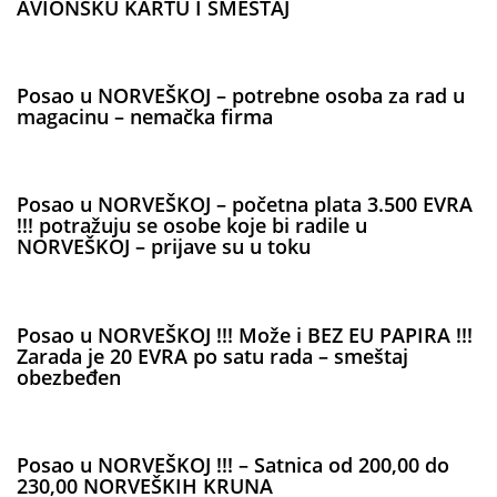
AVIONSKU KARTU I SMEŠTAJ
Posao u NORVEŠKOJ – potrebne osoba za rad u
magacinu – nemačka firma
Posao u NORVEŠKOJ – početna plata 3.500 EVRA
!!! potražuju se osobe koje bi radile u
NORVEŠKOJ – prijave su u toku
Posao u NORVEŠKOJ !!! Može i BEZ EU PAPIRA !!!
Zarada je 20 EVRA po satu rada – smeštaj
obezbeđen
Posao u NORVEŠKOJ !!! – Satnica od 200,00 do
230,00 NORVEŠKIH KRUNA