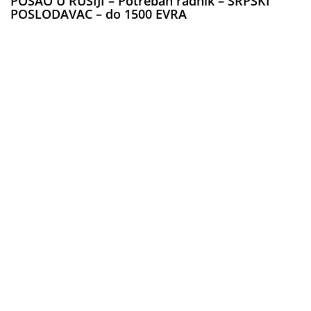
POSAO U RUSIJI – Potreban radnik – SRPSKI
POSLODAVAC – do 1500 EVRA