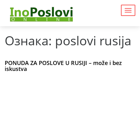
Togg
navig
Ознака:
poslovi rusija
PONUDA ZA POSLOVE U RUSIJI – može i bez
iskustva