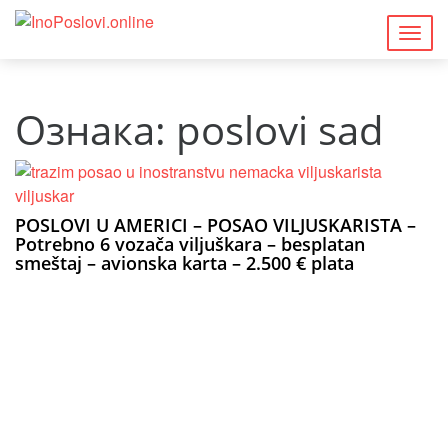
Togg
navig
Ознака:
poslovi sad
POSLOVI U AMERICI – POSAO VILJUSKARISTA –
Potrebno 6 vozača viljuškara – besplatan
smeštaj – avionska karta – 2.500 € plata