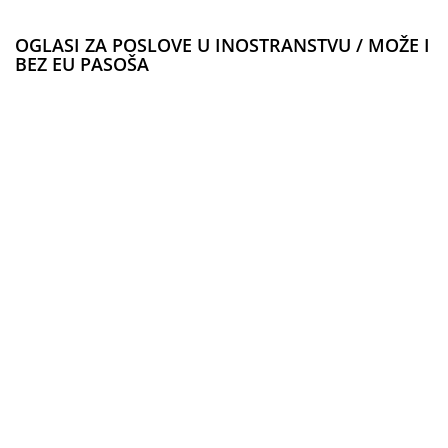
OGLASI ZA POSLOVE U INOSTRANSTVU / MOŽE I
BEZ EU PASOŠA