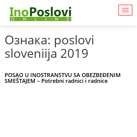
Togg
navig
Ознака:
poslovi
sloveniija 2019
POSAO U INOSTRANSTVU SA OBEZBEĐENIM
SMEŠTAJEM – Potrebni radnici i radnice