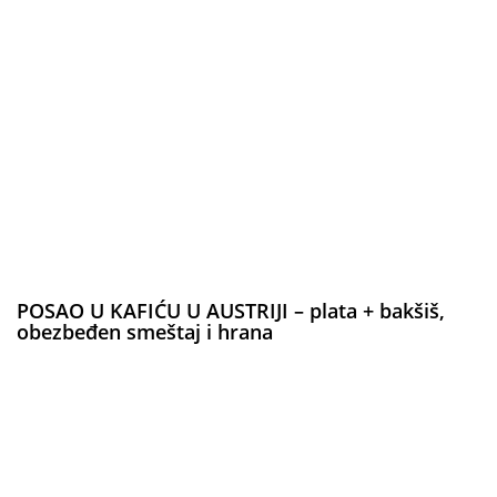
POSAO U KAFIĆU U AUSTRIJI – plata + bakšiš,
obezbeđen smeštaj i hrana