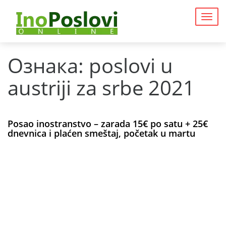
Togg
navig
Ознака:
poslovi u
austriji za srbe 2021
Posao inostranstvo – zarada 15€ po satu + 25€
dnevnica i plaćen smeštaj, početak u martu