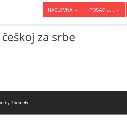
NASLOVNA
POSAO U…
 češkoj za srbe
ve by
Themely