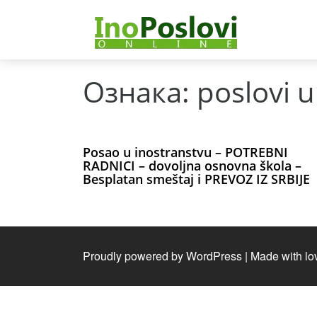
Ознака:
poslovi u
Posao u inostranstvu – POTREBNI
RADNICI – dovoljna osnovna škola –
Besplatan smeštaj i PREVOZ IZ SRBIJE
Proudly powered by WordPress
|
Made with lo