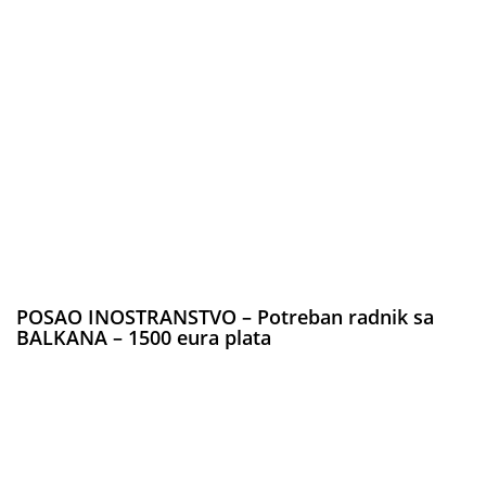
POSAO INOSTRANSTVO – Potreban radnik sa
BALKANA – 1500 eura plata