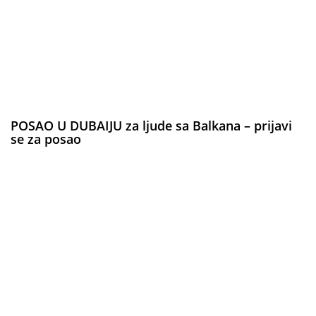
POSAO U DUBAIJU za ljude sa Balkana – prijavi
se za posao