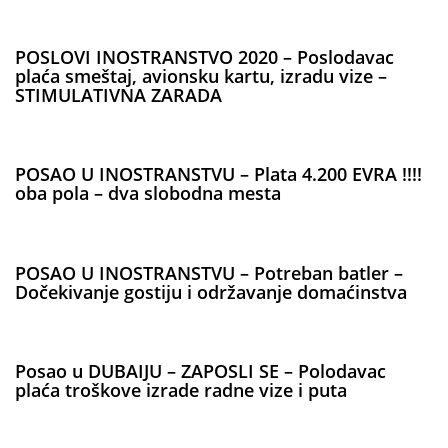
POSLOVI INOSTRANSTVO 2020 – Poslodavac
plaća smeštaj, avionsku kartu, izradu vize –
STIMULATIVNA ZARADA
POSAO U INOSTRANSTVU – Plata 4.200 EVRA !!!!
oba pola – dva slobodna mesta
POSAO U INOSTRANSTVU – Potreban batler –
Dočekivanje gostiju i održavanje domaćinstva
Posao u DUBAIJU – ZAPOSLI SE – Polodavac
plaća troškove izrade radne vize i puta