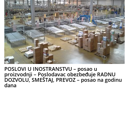
POSLOVI U INOSTRANSTVU – posao u
proizvodnji – Poslodavac obezbeđuje RADNU
DOZVOLU, SMEŠTAJ, PREVOZ – posao na godinu
dana