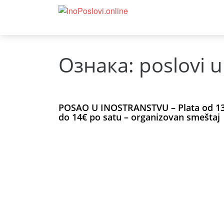
Ознака:
poslovi u
POSAO U INOSTRANSTVU – Plata od 1
do 14€ po satu – organizovan smeštaj