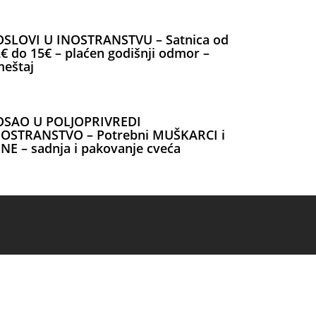
OSLOVI U INOSTRANSTVU – Satnica od
€ do 15€ – plaćen godišnji odmor –
meštaj
OSAO U POLJOPRIVREDI
NOSTRANSTVO – Potrebni MUŠKARCI i
NE – sadnja i pakovanje cveća