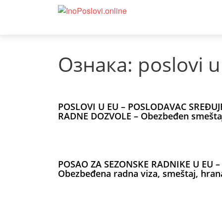
Ознака:
poslovi u
POSLOVI U EU – POSLODAVAC SREĐUJ
RADNE DOZVOLE – Obezbeđen smešta
POSAO ZA SEZONSKE RADNIKE U EU –
Obezbeđena radna viza, smeštaj, hran