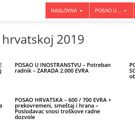
NASLOVNA
POSAO U…
 hrvatskoj 2019
E
POSAO U INOSTRANSTVU – Potreban
P
j
radnik – ZARADA 2.000 EVRA
SO
o
POSAO HRVATSKA – 600 / 700 EVRA +
a
prekovremeni, smeštaj i hrana –
Poslodavac snosi troškove radne
dozvole