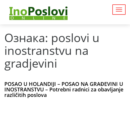
Togg
navig
Ознака:
poslovi u
inostranstvu na
gradjevini
POSAO U HOLANDIJI – POSAO NA GRAĐEVINI U
INOSTRANSTVU – Potrebni radnici za obavljanje
različitih poslova