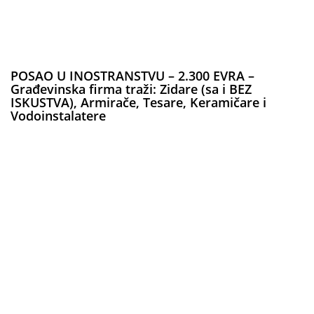
POSAO U INOSTRANSTVU – 2.300 EVRA –
Građevinska firma traži: Zidare (sa i BEZ
ISKUSTVA), Armirače, Tesare, Keramičare i
Vodoinstalatere