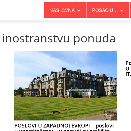
NASLOVNA
POSAO U…
u inostranstvu ponuda
Po
–
U
IT
POSLOVI U ZAPADNOJ EVROPI – poslovi