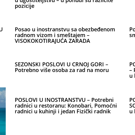
u ugostiteljstvu – u ponudi su različite
pozicije
U
Posao u inostranstvu sa obezbeđenom
Po
radnom vizom i smeštajem –
sm
VISOKOKOTIRAJUĆA ZARADA
SEZONSKI POSLOVI U CRNOJ GORI –
P
Potrebno više osoba za rad na moru
– 
u 
POSLOVI U INOSTRANSTVU – Potrebni
P
radnici u restoranu: Konobari, Pomoćni
SO
radnici u kuhinji i jedan Fizički radnik
u 