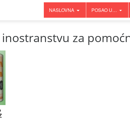
NASLOVNA
POSAO U…
u inostranstvu za pomoć
o
Z