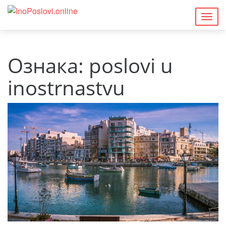
Togg
navig
Ознака:
poslovi u
inostrnastvu