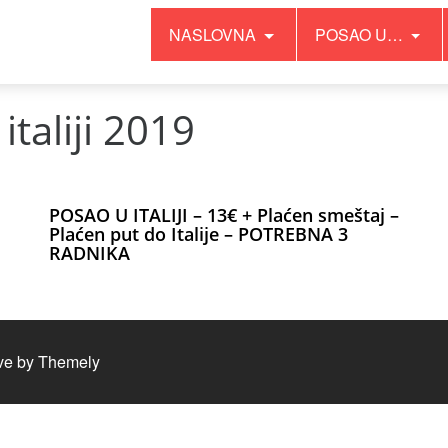
NASLOVNA
POSAO U…
italiji 2019
POSAO U ITALIJI – 13€ + Plaćen smeštaj –
Plaćen put do Italije – POTREBNA 3
RADNIKA
ve by
Themely