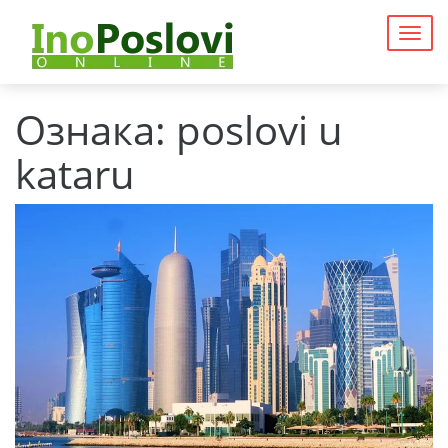
Togg
navig
Ознака:
poslovi u
kataru