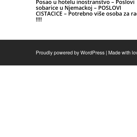
Posao u hotelu inostranstvo – Poslovi
sobarice u Njemackoj – POSLOVI
CISTACICE – Potrebno više osoba za r
!!!!
Proudly powered by WordPress
|
Made with lo