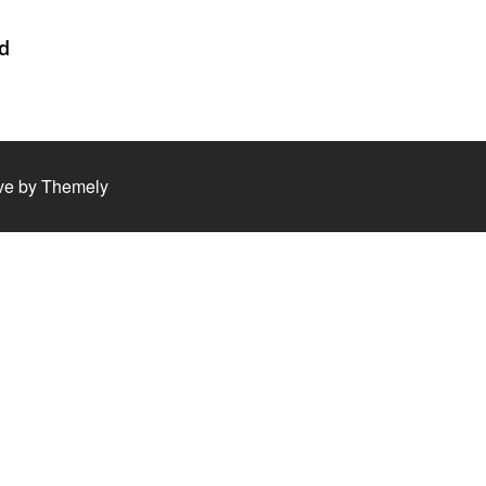
ad
ve by
Themely