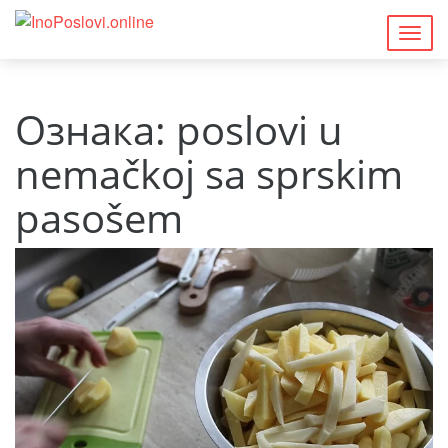
Togg
navig
Ознака:
poslovi u
nemačkoj sa sprskim
pasošem