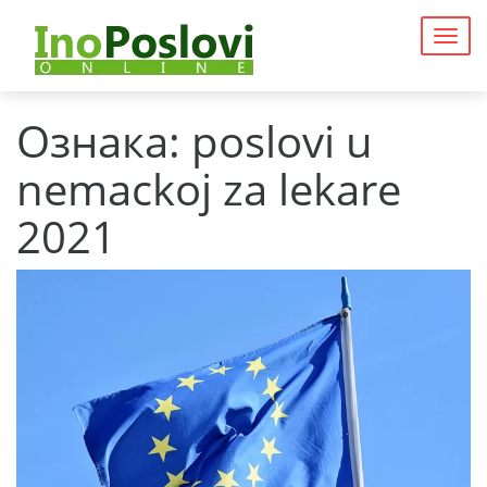
Togg
navig
Ознака:
poslovi u
nemackoj za lekare
2021