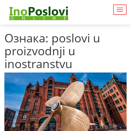
Togg
navig
Ознака:
poslovi u
proizvodnji u
inostranstvu