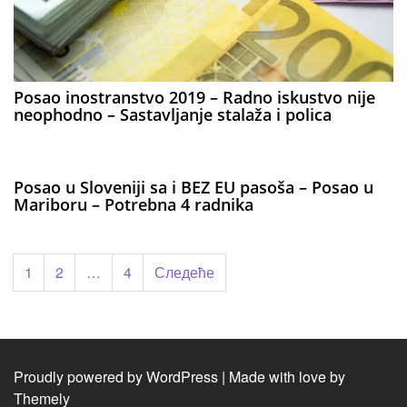
Posao inostranstvo 2019 – Radno iskustvo nije
neophodno – Sastavljanje stalaža i polica
Posao u Sloveniji sa i BEZ EU pasoša – Posao u
Mariboru – Potrebna 4 radnika
Пагинација
1
2
…
4
Следеће
чланака
Proudly powered by WordPress
|
Made with love by
Themely