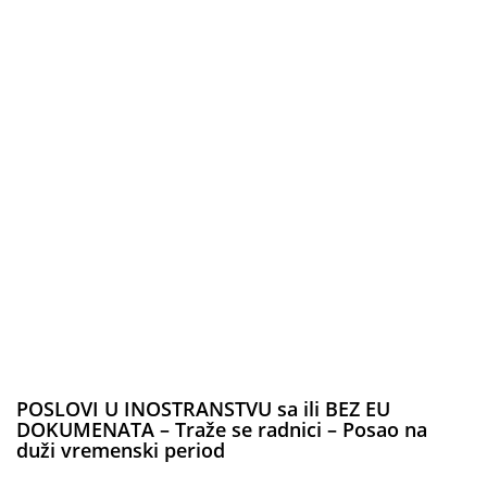
POSLOVI U INOSTRANSTVU sa ili BEZ EU
DOKUMENATA – Traže se radnici – Posao na
duži vremenski period