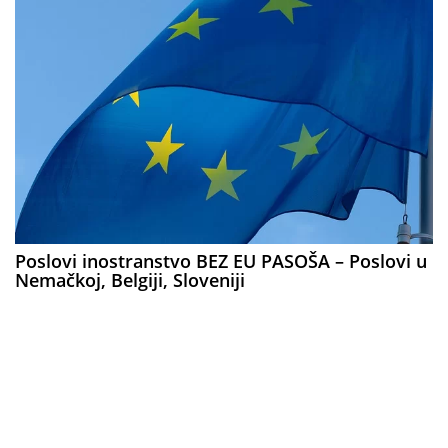
Poslovi inostranstvo BEZ EU PASOŠA – Poslovi u
Nemačkoj, Belgiji, Sloveniji