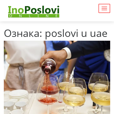
Togg
navig
Ознака:
poslovi u uae