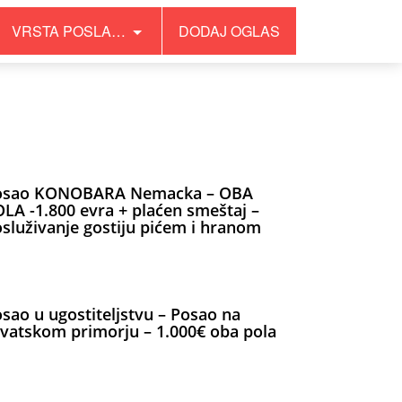
VRSTA POSLA…
DODAJ OGLAS
osao KONOBARA Nemacka – OBA
LA -1.800 evra + plaćen smeštaj –
služivanje gostiju pićem i hranom
sao u ugostiteljstvu – Posao na
vatskom primorju – 1.000€ oba pola