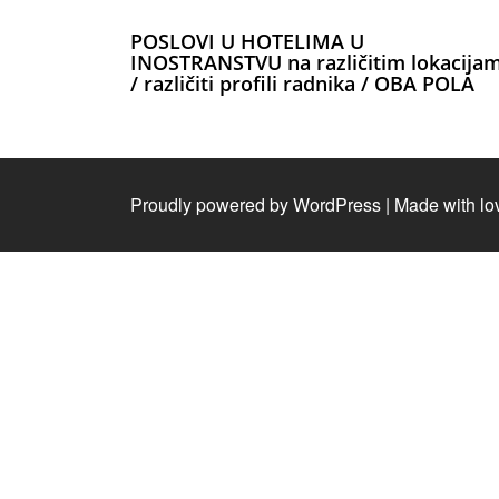
POSLOVI U HOTELIMA U
INOSTRANSTVU na različitim lokacija
/ različiti profili radnika / OBA POLA
Proudly powered by WordPress
|
Made with lo