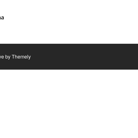
ma
ve by
Themely