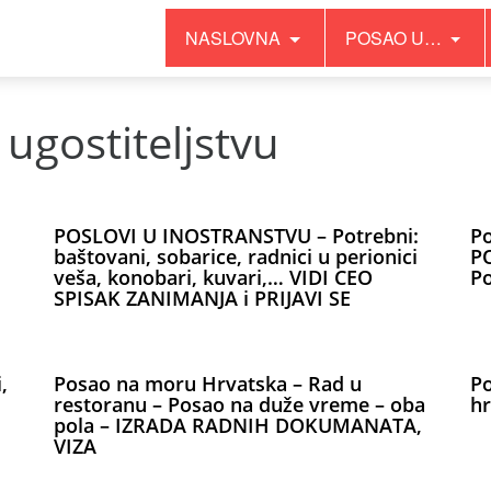
NASLOVNA
POSAO U…
 ugostiteljstvu
POSLOVI U INOSTRANSTVU – Potrebni:
P
baštovani, sobarice, radnici u perionici
PO
veša, konobari, kuvari,… VIDI CEO
Po
SPISAK ZANIMANJA i PRIJAVI SE
,
Posao na moru Hrvatska – Rad u
Po
restoranu – Posao na duže vreme – oba
hr
pola – IZRADA RADNIH DOKUMANATA,
VIZA