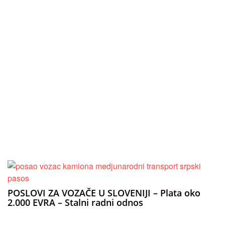
POSLOVI ZA VOZAČE U SLOVENIJI – Plata oko
2.000 EVRA – Stalni radni odnos