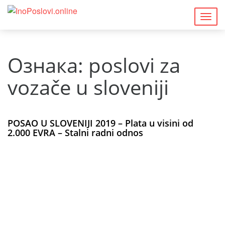
Togg
navig
Ознака:
poslovi za
vozače u sloveniji
POSAO U SLOVENIJI 2019 – Plata u visini od
2.000 EVRA – Stalni radni odnos