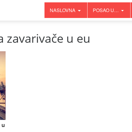
NASLOVNA
POSAO U…
a zavarivače u eu
 u
E