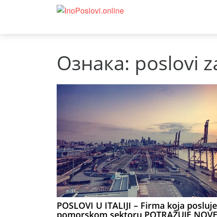
Ознака:
poslovi z
POSLOVI U ITALIJI – Firma koja posluje
pomorskom sektoru POTRAŽUJE NOV