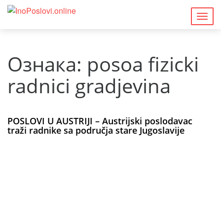
Togg
navig
Ознака:
posoa fizicki
radnici gradjevina
POSLOVI U AUSTRIJI – Austrijski poslodavac
traži radnike sa područja stare Jugoslavije